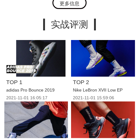
更多信息
实战评测
TOP 1
TOP 2
adidas Pro Bounce 2019
Nike LeBron XVII Low EP
2021-11-01
16:05:17
2021-11-01
15:59:06