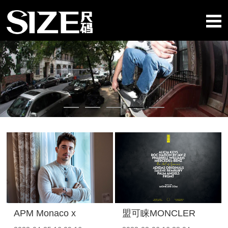
APM Monaco x
盟可睐MONCLER