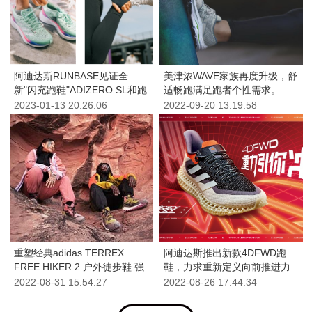
阿迪达斯RUNBASE见证全
美津浓WAVE家族再度升级，舒
新"闪充跑鞋"ADIZERO SL和跑
适畅跑满足跑者个性需求。
者们一起"下一步，会更快"
2023-01-13
20:26:06
2022-09-20
13:19:58
重塑经典adidas TERREX
阿迪达斯推出新款4DFWD跑
FREE HIKER 2 户外徒步鞋 强
鞋，力求重新定义向前推进力
势回归
2022-08-31
15:54:27
2022-08-26
17:44:34