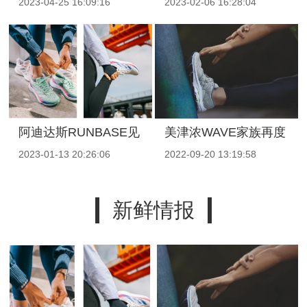
2023-04-25
16:09:16
2023-02-06
16:28:04
Charles LeClerc
GENIUS全新启航 携
手天才阵容，震撼登陆
伦敦
阿迪达斯RUNBASE见
美津浓WAVE家族再度
2023-01-13
20:26:06
2022-09-20
13:19:58
证全新"闪充跑
升级，舒适畅跑满足跑
鞋"ADIZERO SL和跑
者个性需求。
新鲜情报
者们一起"下一步，会
更快"